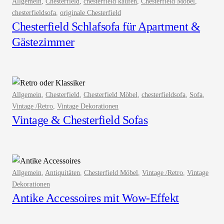
Allgemein
, 
Chesterfield
, 
chesterfield kaufen
, 
Chesterfield Möbel
, 
chesterfieldsofa
, 
originale Chesterfield
Chesterfield Schlafsofa für Apartment &
Gästezimmer
Allgemein
, 
Chesterfield
, 
Chesterfield Möbel
, 
chesterfieldsofa
, 
Sofa
, 
Vintage /Retro
, 
Vintage Dekorationen
Vintage & Chesterfield Sofas
Allgemein
, 
Antiquitäten
, 
Chesterfield Möbel
, 
Vintage /Retro
, 
Vintage
Dekorationen
Antike Accessoires mit Wow-Effekt